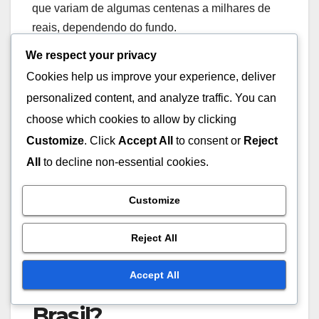
que variam de algumas centenas a milhares de
reais, dependendo do fundo.
We respect your privacy
Cookies help us improve your experience, deliver
personalized content, and analyze traffic. You can
choose which cookies to allow by clicking
Customize
. Click
Accept All
to consent or
Reject
All
to decline non-essential cookies.
Customize
Quais são as
Reject All
tendências futuras do
Accept All
mercado de ações no
Brasil?