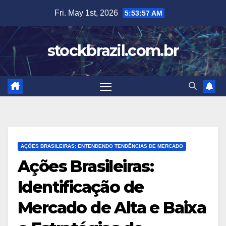
Skip
Fri. May 1st, 2026
5:53:58 AM
to
content
stockbrazil.com.br
AÇÕES BRASILEIRAS: ENTENDENDO TENDÊNCIAS DE MERCADO
Ações Brasileiras:
Identificação de
Mercado de Alta e Baixa