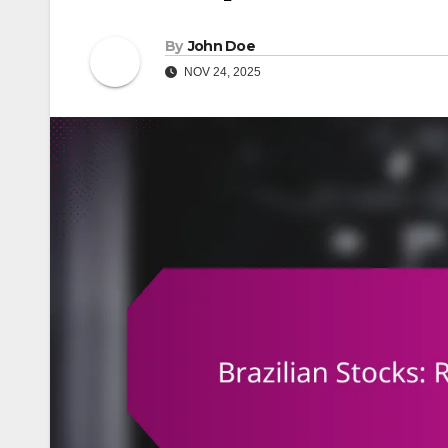
By
John Doe
NOV 24, 2025