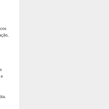
scos
ação,
m
 e
dia.