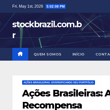
Skip
Fri. May 1st, 2026
5:02:09 PM
to
content
stockbrazil.com.b
r
QUEM SOMOS
INÍCIO
CONTA
AÇÕES BRASILEIRAS: DIVERSIFICANDO SEU PORTFÓLIO
Ações Brasileiras: 
Recompensa